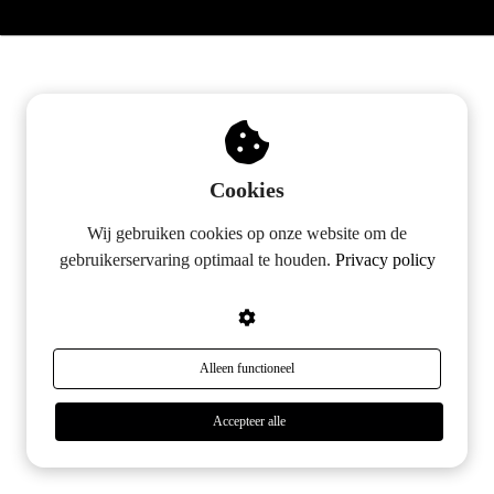
s kan de
e niet
oneren.
ieken
ische
s worden
Cookies
kt om
em
Wij gebruiken cookies op onze website om de
tie te
gebruikerservaring optimaal te houden.
Privacy policy
elen over
drag van
zoeker op
site.
Alleen functioneel
ing
Accepteer alle
ingcookies
 gebruikt
oekers te