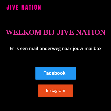
ngen
WELKOM BIJ JIVE NATION
 policy
Er is een mail onderweg naar jouw mailbox
oneel
onele
s zijn
Facebook
kelijk om
bsite te
ken. Ze
Instagram
 gebruikt
asisfuncties
der deze